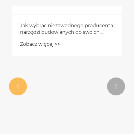
wiadomości

