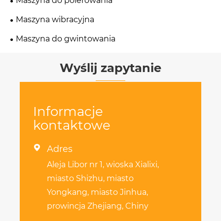
Maszyna do polerowania
Maszyna wibracyjna
Maszyna do gwintowania
Wyślij zapytanie
Informacje
kontaktowe

Adres
Aleja Libor nr 1, wioska Xialixi,
miasto Shizhu, miasto
Yongkang, miasto Jinhua,
prowincja Zhejiang, Chiny