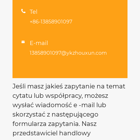

Tel
+86-13858901097
E-mail

13858901097@ykzhouxun.com
Jeśli masz jakieś zapytanie na temat
cytatu lub współpracy, możesz
wysłać wiadomość e -mail lub
skorzystać z następującego
formularza zapytania. Nasz
przedstawiciel handlowy