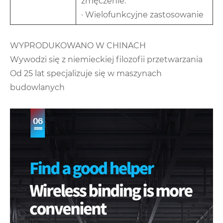
zmęczenie.
· Wielofunkcyjne zastosowanie
WYPRODUKOWANO W CHINACH
Wywodzi się z niemieckiej filozofii przetwarzania
Od 25 lat specjalizuje się w maszynach
budowlanych