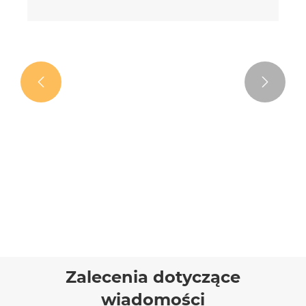


Wyświetlacz mocy Elektryczny
wibrator poziomu betonu do jastrychu
Zobacz więcej >>
Zalecenia dotyczące